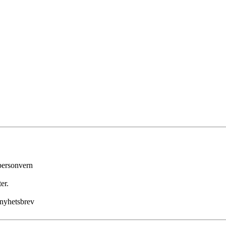
 personvern
er.
 nyhetsbrev