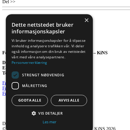
Del >>
×
Dette nettstedet bruker
informasjonskapsler
Vi bruker informasjonskapsler for å tilpasse
innhold og analysere trafikken vår. Vi deler
også informasjon om din bruk av nettstedet
Foreningen kommunal informasjonssikkerhet – KiNS
vårt med våre analysepartnere.
Daglig leder:
Harald Torbjørnsen
Personvernerklæring
E-post:
harald@kins.no
Telefon:
489 94 701
STRENGT NØDVENDIG
Følg oss på Facebook
MÅLRETTING
Følg oss på Youtube
Følg oss på Discord
GODTA ALLE
AVVIS ALLE
Personvernerklæring >>
Informasjonskapsler/Cookies >>
VIS DETALJER
Kontakt oss >>
Les mer
Del >>
© Foreningen kommunal informasjonssikkerhet – KiNS 2026