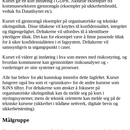
Kurset gir en kort innføring i GDPR. Aktuelle eksempler fra
kommunesektoren gjennomgås (eksempler på sikkerhetsbrudd,
vedtak fra Datatilsynet etc).
Kurset vil gjennomgå eksempler på organisatoriske og tekniske
sikringstiltak. Disse tiltakene vil knyttes til konfidensialitet, integritet
og tilgjengelighet. Deltakerne vil utfordres til å identifisere
ytterligere tiltak. Det kan for eksempel være å finne passende tiltak
for å sikre konfidensialiteten i et fagsystem. Deltakerne vil
sannsynligvis ta utgangspunkt i caser.
Kurset vil videre gi innføring i hva som menes med risikostyring, og
hvordan kommunene kan gjennomføre risikoanalyser og -
vurderinger av sine systemer og prosesser.
Alle har behov for økt kunnskap innenfor dette fagfeltet. Kurset
fungerer også bra som et «grunnkurs» for de andre kursene som
KiNS tilbyr. For deltakerne som ønsker å fokusere på
organisatoriske sikringstiltak kan da melde seg på kurs i
styringssystemer, mens de teknisk orienterte kan melde seg på de
tekniske kursene (sikkerhet i trådløse nettverk, digitale bevis og
sikkerhetstesting).
Målgruppe