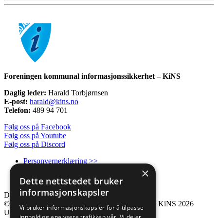
Foreningen kommunal informasjonssikkerhet – KiNS
Daglig leder:
Harald Torbjørnsen
E-post:
harald@kins.no
Telefon:
489 94 701
Følg oss på Facebook
Følg oss på Youtube
Følg oss på Discord
Personvernerklæring >>
×
Informasjonskapsler/Cookies >>
Kontakt oss >>
Dette nettstedet bruker
informasjonskapsler
Del >>
© Foreningen kommunal informasjonssikkerhet – KiNS 2026
Vi bruker informasjonskapsler for å tilpasse
Utviklet av
Frameworks AS
innhold og analysere trafikken vår. Vi deler