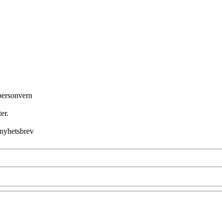
 personvern
er.
 nyhetsbrev