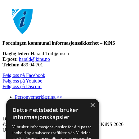
Foreningen kommunal informasjonssikkerhet – KiNS
Daglig leder:
Harald Torbjørnsen
E-post:
harald@kins.no
Telefon:
489 94 701
Følg oss på Facebook
Følg oss på Youtube
Følg oss på Discord
Personvernerklæring >>
×
Informasjonskapsler/Cookies >>
Kontakt oss >>
Dette nettstedet bruker
informasjonskapsler
Del >>
© Foreningen kommunal informasjonssikkerhet – KiNS 2026
Vi bruker informasjonskapsler for å tilpasse
Utviklet av
Frameworks AS
innhold og analysere trafikken vår. Vi deler
også informasjon om din bruk av nettstedet