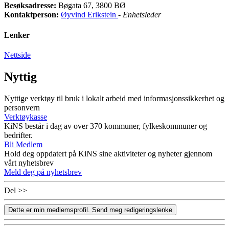
Besøksadresse:
Bøgata 67, 3800 BØ
Kontaktperson:
Øyvind Erikstein
-
Enhetsleder
Lenker
Nettside
Nyttig
Nyttige verktøy til bruk i lokalt arbeid med informasjonssikkerhet og
personvern
Verktøykasse
KiNS består i dag av over 370 kommuner, fylkeskommuner og
bedrifter.
Bli Medlem
Hold deg oppdatert på KiNS sine aktiviteter og nyheter gjennom
vårt nyhetsbrev
Meld deg på nyhetsbrev
Del >>
Dette er min medlemsprofil. Send meg redigeringslenke